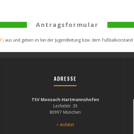
Antragsformular
F)
aus und geben es bei der Jugendleitung bzw. dem Fußballvorstand 
ADRESSE
TSV Moosach-Hartmannshofen
Lechelstr. 35
80997 München
> Anfahrt