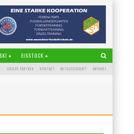
SKI
EISSTOCK
UNSERE PARTNER
KONTAKT
MITGLIEDSCHAFT
ANFAHRT