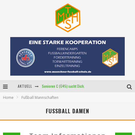
AKTUELL
Senioren C (Ü45) sucht Dich.
Home
Fußball Mannschaften
Neue Mädchenmannschaft
FUSSBALL DAMEN
Starker Partner für unser U15-Junioren!