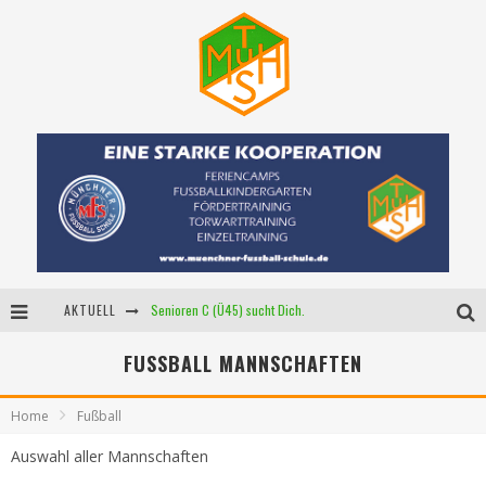
AKTUELL
Senioren C (Ü45) sucht Dich.
Neue Mädchenmannschaft
FUSSBALL MANNSCHAFTEN
Starker Partner für unser U15-Junioren!
Home
Fußball
Auswahl aller Mannschaften